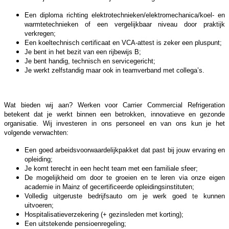
Een diploma richting elektrotechnieken/elektromechanica/koel- en
warmtetechnieken of een vergelijkbaar niveau door praktijk
verkregen;
Een koeltechnisch certificaat en VCA-attest is zeker een pluspunt;
Je bent in het bezit van een rijbewijs B;
Je bent handig, technisch en servicegericht;
Je werkt zelfstandig maar ook in teamverband met collega’s.
Wat bieden wij aan? Werken voor Carrier Commercial Refrigeration
betekent dat je werkt binnen een betrokken, innovatieve en gezonde
organisatie. Wij investeren in ons personeel en van ons kun je het
volgende verwachten:
Een goed arbeidsvoorwaardelijkpakket dat past bij jouw ervaring en
opleiding;
Je komt terecht in een hecht team met een familiale sfeer;
De mogelijkheid om door te groeien en te leren via onze eigen
academie in Mainz of gecertificeerde opleidingsinstituten;
Volledig uitgeruste bedrijfsauto om je werk goed te kunnen
uitvoeren;
Hospitalisatieverzekering (+ gezinsleden met korting);
Een uitstekende pensioenregeling;